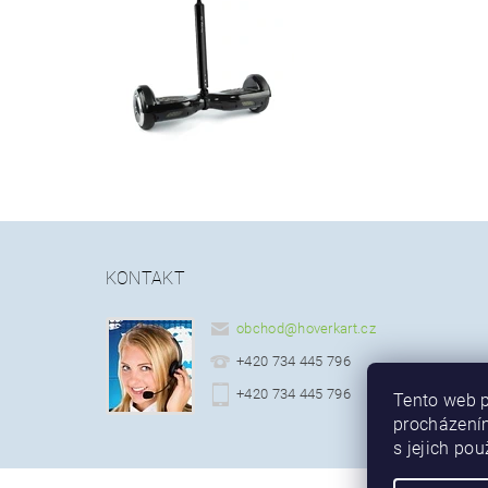
KONTAKT
obchod
@
hoverkart.cz
+420 734 445 796
+420 734 445 796
Tento web p
procházením
s jejich po