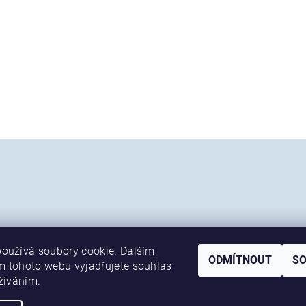
oužívá soubory cookie. Dalším
ODMÍTNOUT
S
 tohoto webu vyjadřujete souhlas
Shoptet.cz
užíváním.