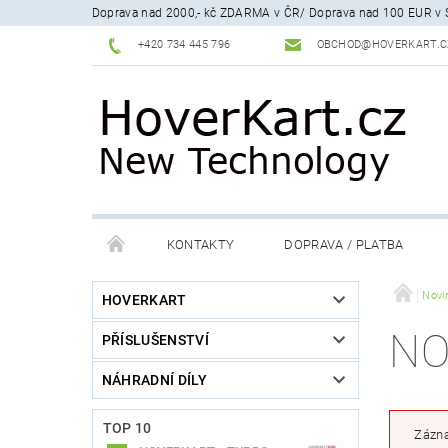
Doprava nad 2000,- kč ZDARMA v ČR/ Doprava nad 100 EUR v 
+420 734 445 796
OBCHOD@HOVERKART.C
KONTAKTY
DOPRAVA / PLATBA
REKLAMACE
ODSTOUPENÍ OD SMLOUVY, POUČ
Novi
HOVERKART
NO
PŘÍSLUŠENSTVÍ
SERVIS A ÚDRŽBA
PROČ KOUPIT U NÁS
NÁHRADNÍ DÍLY
TOP 10
Zázna