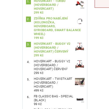
HOVERKART - TURBO
(HOVERBOARD /
HOVERCART)
299 Kč
ZDÍŘKA PRO NABÍJENÍ
(KOLONOŽKA,
HOVERBOARD,
GYROBOARD, SMART BALANCE
WHEEL)
199 Kč
HOVERKART - BUGGY V2
(HOVERBOARD /
HOVERCART) ČERVENÝ
299 Kč
HOVERKART - BUGGY V2
(HOVERBOARD /
HOVERCART) ČERVENÝ
299 Kč
HOVERKART - TWISTKART
(HOVERBOARD /
HOVERCART)
499 Kč
FB CLASSIC BAG - SPECIAL
(BLACK)
99 Kč