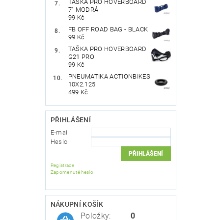
TAŠKA PRO HOVERBOARD
7" MODRÁ
99 Kč
FB OFF ROAD BAG - BLACK
99 Kč
TAŠKA PRO HOVERBOARD
G21 PRO
99 Kč
PNEUMATIKA ACTIONBIKES
10X2.125
499 Kč
PŘIHLÁŠENÍ
E-mail
Heslo
Registrace
Zapomenuté heslo
NÁKUPNÍ KOŠÍK
Položky:
0