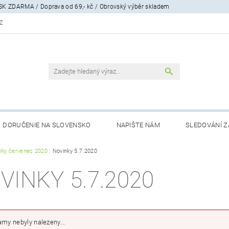
SK ZDARMA / Doprava od 69,- kč / Obrovský výběr skladem
Z
DORUČENIE NA SLOVENSKO
NAPIŠTE NÁM
SLEDOVÁNÍ Z
ENÍ, FORMULÁŘ
nky červenec 2020
Novinky 5.7.2020
MIMOSOUDNÍ ŘEŠENÍ SPOTŘEBITELSKÝCH SPOR
VINKY 5.7.2020
my nebyly nalezeny...