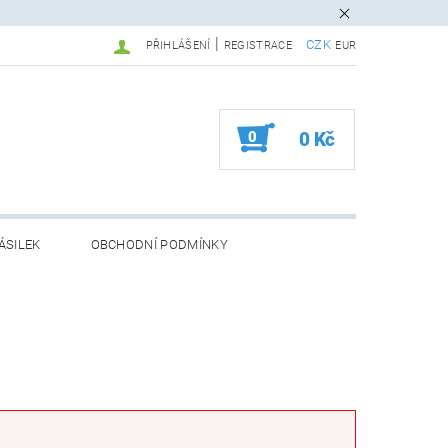
|
CZK
PŘIHLÁŠENÍ
REGISTRACE
EUR
0
0 Kč
ÁSILEK
OBCHODNÍ PODMÍNKY
Ů (ADR)
GDPG