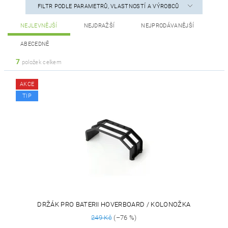
FILTR PODLE PARAMETRŮ, VLASTNOSTÍ A VÝROBCŮ
NEJLEVNĚJŠÍ
NEJDRAŽŠÍ
NEJPRODÁVANĚJŠÍ
ABECEDNĚ
7
položek celkem
AKCE
TIP
DRŽÁK PRO BATERII HOVERBOARD / KOLONOŽKA
249 Kč
(–76 %)