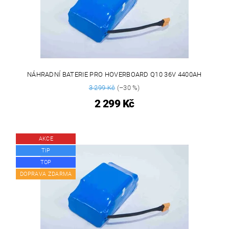
NÁHRADNÍ BATERIE PRO HOVERBOARD Q10 36V 4400AH
3 299 Kč
(–30 %)
2 299 Kč
AKCE
TIP
TOP
DOPRAVA ZDARMA