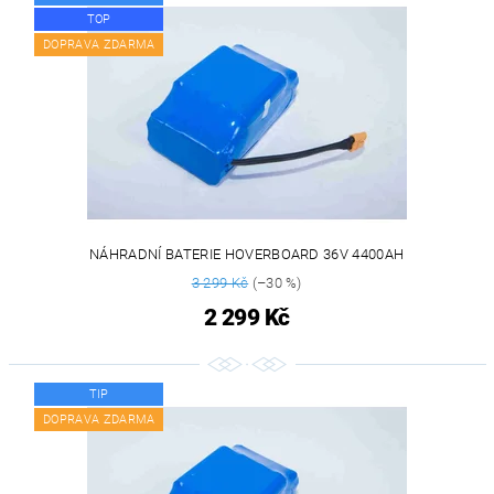
TOP
DOPRAVA ZDARMA
NÁHRADNÍ BATERIE HOVERBOARD 36V 4400AH
3 299 Kč
(–30 %)
2 299 Kč
TIP
DOPRAVA ZDARMA