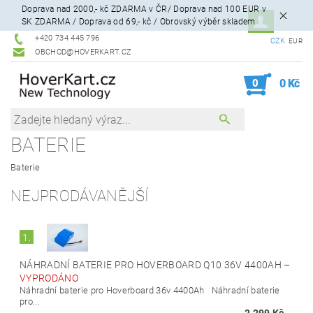
Doprava nad 2000,- kč ZDARMA v ČR/ Doprava nad 100 EUR v
SK ZDARMA / Doprava od 69,- kč / Obrovský výběr skladem
+420 734 445 796
CZK
EUR
OBCHOD@HOVERKART.CZ
0
0 Kč
BATERIE
Baterie
NEJPRODÁVANĚJŠÍ
1.
NÁHRADNÍ BATERIE PRO HOVERBOARD Q10 36V 4400AH
–
VYPRODÁNO
Náhradní baterie pro Hoverboard 36v 4400Ah Náhradní baterie
pro...