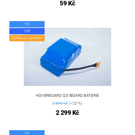
59 Kč
TIP
TOP
DOPRAVA ZDARMA
HOVERBOARD Q3 IBOARD BATERIE
2 899 Kč
(–20 %)
2 299 Kč
TIP