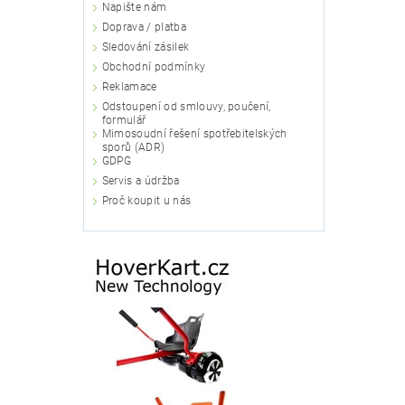
Napište nám
Doprava / platba
Sledování zásilek
Obchodní podmínky
Reklamace
Odstoupení od smlouvy, poučení,
formulář
Mimosoudní řešení spotřebitelských
sporů (ADR)
GDPG
Servis a údržba
Proč koupit u nás