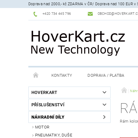
Doprava nad 2000,- kč ZDARMA v ČR/ Doprava nad 100 EUR v 
+420 734 445 796
OBCHOD@HOVERKART.C
KONTAKTY
DOPRAVA / PLATBA
REKLAMACE
ODSTOUPENÍ OD SMLOUVY, POUČ
Náhra
HOVERKART
R
PŘÍSLUŠENSTVÍ
SERVIS A ÚDRŽBA
PROČ KOUPIT U NÁS
NÁHRADNÍ DÍLY
Rám kolo
MOTOR
PNEUMATIKY, DUŠE