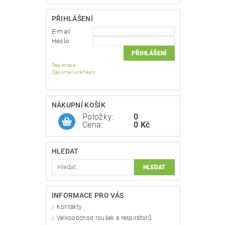
PŘIHLÁŠENÍ
E-mail
Heslo
Registrace
Zapomenuté heslo
NÁKUPNÍ KOŠÍK
Položky:
0
Cena:
0 Kč
HLEDAT
INFORMACE PRO VÁS
Kontakty
Velkoobchod roušek a respirátorů