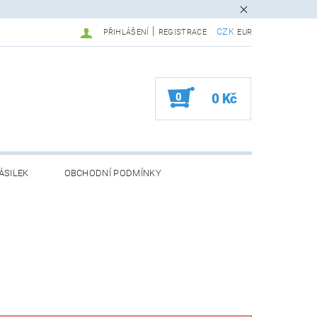
|
CZK
PŘIHLÁŠENÍ
REGISTRACE
EUR
0
0 Kč
ÁSILEK
OBCHODNÍ PODMÍNKY
Ů (ADR)
GDPG