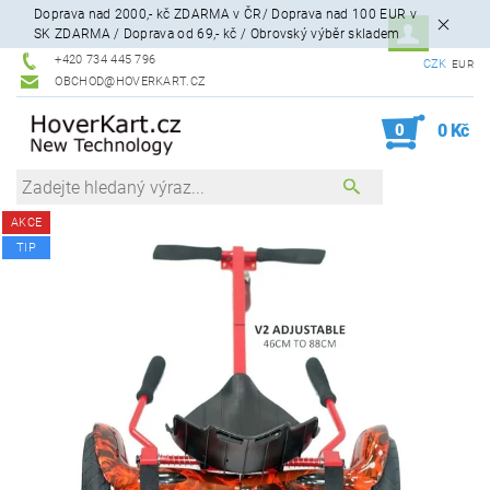
Doprava nad 2000,- kč ZDARMA v ČR/ Doprava nad 100 EUR v
SK ZDARMA / Doprava od 69,- kč / Obrovský výběr skladem
+420 734 445 796
CZK
EUR
OBCHOD@HOVERKART.CZ
0
0 Kč
AKCE
TIP