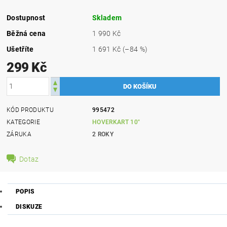
Dostupnost
Skladem
Běžná cena
1 990 Kč
Ušetříte
1 691 Kč
(–84 %)
299 Kč
KÓD PRODUKTU
995472
KATEGORIE
HOVERKART 10"
ZÁRUKA
2 ROKY
Dotaz
POPIS
DISKUZE