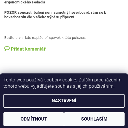
ergonomického sedadla
POZOR součástí balení není samotný hoverboard, rám se k
hoverboardu dle Vašeho výběru připevní.
Buďte první, kdo napíše příspěvek k této položce.
Přidat komentář
Tento web používá soubory cookie. Dalším procházením
tohoto webu vyjadřujete souhlas s jejich používáním.
Shoptet.cz
NASTAVENÍ
Upravit nastavení cookies
2026 © Hoverkart.cz, všechna práva vyhrazena
Vytvořil Shoptet
ODMÍTNOUT
SOUHLASÍM