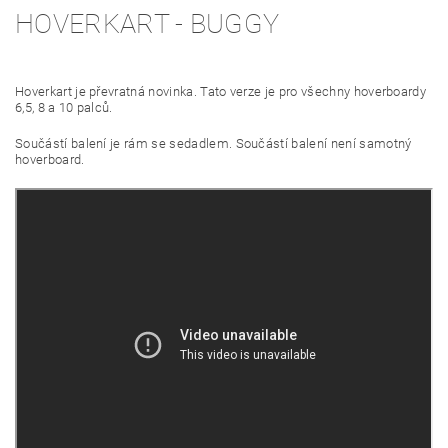
HOVERKART - BUGGY
Hoverkart je převratná novinka. Tato verze je pro všechny hoverboardy
6,5, 8 a 10 palců.
Součástí balení je rám se sedadlem. Součástí balení není samotný
hoverboard.