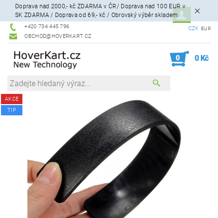
Doprava nad 2000,- kč ZDARMA v ČR/ Doprava nad 100 EUR v
SK ZDARMA / Doprava od 69,- kč / Obrovský výběr skladem
+420 734 445 796
CZK
EUR
OBCHOD@HOVERKART.CZ
0
0 Kč
AKCE
TIP