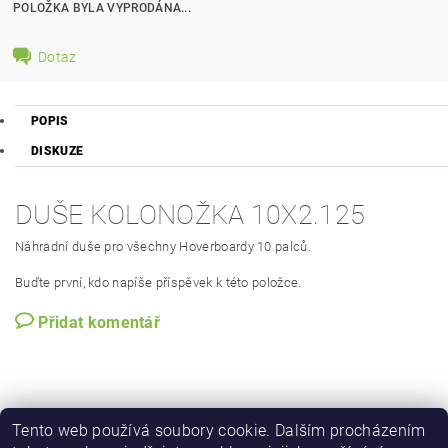
POLOŽKA BYLA VYPRODÁNA...
Dotaz
POPIS
DISKUZE
DUŠE KOLONOŽKA 10X2.125
Náhradní duše pro všechny Hoverboardy 10 palců.
Buďte první, kdo napíše příspěvek k této položce.
Přidat komentář
Tento web používá soubory cookie. Dalším procházením