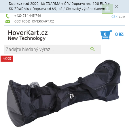
Doprava nad 2000,- kč ZDARMA v ČR/ Doprava nad 100 EUR v
SK ZDARMA / Doprava od 69,- kč / Obrovský výběr skladem
+420 734 445 796
CZK
EUR
OBCHOD@HOVERKART.CZ
0
0 Kč
AKCE